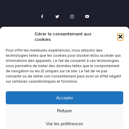
Gérer le consentement aux
cookies
Ne rate pas la prochaine formation
Entre ton email pour être prévenu des lancements
Pour offrir les meilleures expériences, nous utilisons des
technologies telles que les cookies pour stocker et/ou accéder aux
et des promotions sur les formations d'EliteProfit
informations des appareils. Le fait de consentir à ces technologies
Trading :
nous permettra de traiter des données telles que le comportement
de navigation ou les ID uniques sur ce site. Le fait de ne pas
consentir ou de retirer son consentement peut avoir un effet négatif
sur certaines caractéristiques et fonctions.
Accepter
Refuser
Voir les préférences