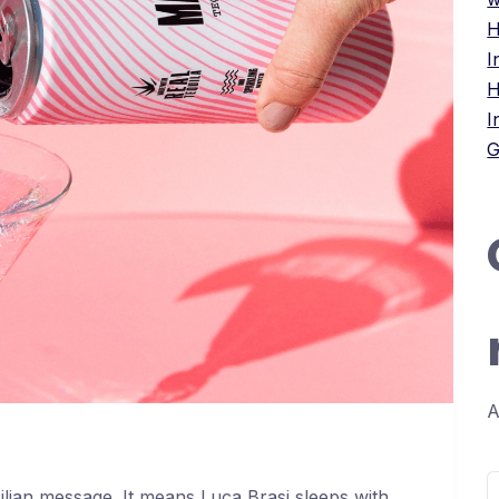
H
I
H
I
G
A
R
cilian message. It means Luca Brasi sleeps with