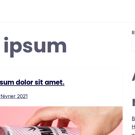
R
:
ipsum
sum dolor sit amet.
 février 2021
B
H
w