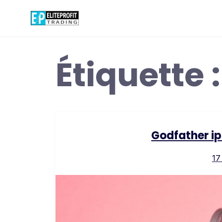
Skip
to
content
Étiquette 
Godfather ip
17